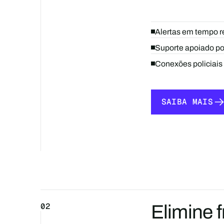
Alertas em tempo re
Suporte apoiado por
Conexões policiais
SAIBA MAIS
SAIBA MAIS
02
Elimine 