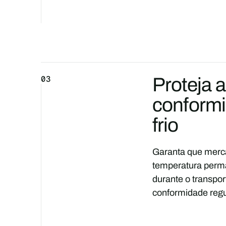
03
Proteja a
conformi
frio
Garanta que merca
temperatura perma
durante o transpo
conformidade regu