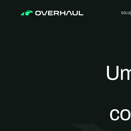
SOLU
Um
co