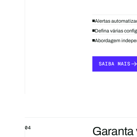
Alertas automatizad
Defina várias confi
Abordagem independ
SAIBA MAIS
SAIBA MAIS
04
Garanta v