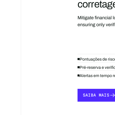
corretag
Mitigate financial 
ensuring only verif
Pontuações de risco
Pré-reserva e verif
Alertas em tempo re
SAIBA MAIS
SAIBA MAIS