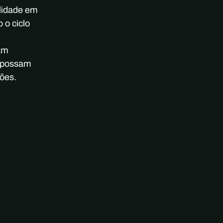
ilidade em
 o ciclo
am
s possam
ões.