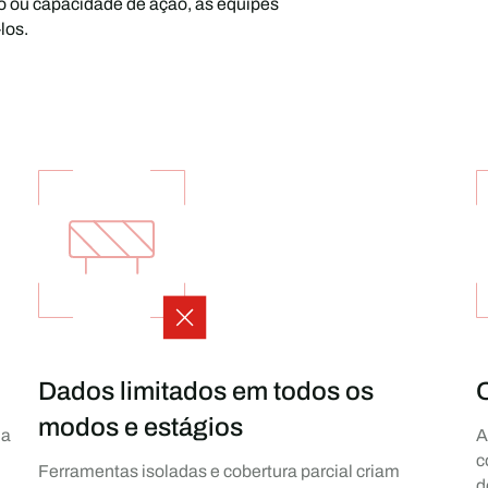
ão ou capacidade de ação, as equipes
los.
Dados limitados em todos os
modos e estágios
da
A
c
Ferramentas isoladas e cobertura parcial criam
d