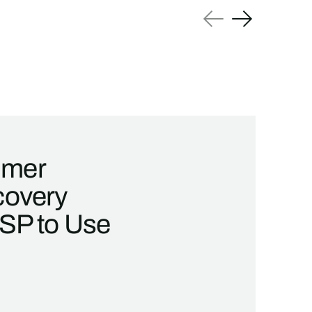
umer
covery
LSP to Use