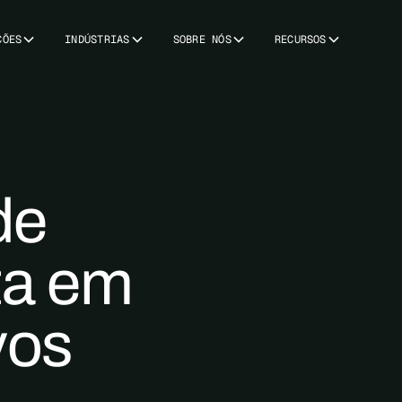
ÇÕES
INDÚSTRIAS
SOBRE NÓS
RECURSOS
de
ta em
vos