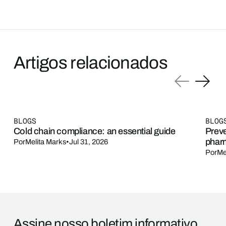
Artigos relacionados
BLOGS
BLOG
Cold chain compliance: an essential guide
Preve
phar
Por
Melita Marks
•
Jul 31, 2026
Por
Me
Assine nosso boletim informativo