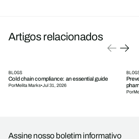
Artigos relacionados
BLOGS
BLOG
Cold chain compliance: an essential guide
Preve
phar
Por
Melita Marks
•
Jul 31, 2026
Por
Me
Assine nosso boletim informativo