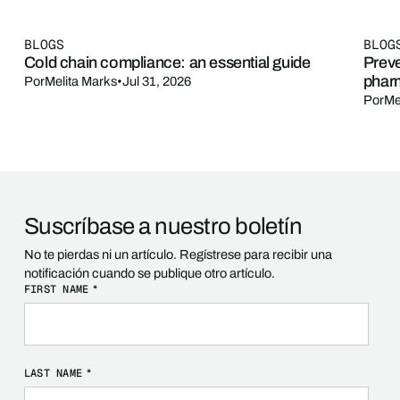
BLOGS
BLOG
Cold chain compliance: an essential guide
Preve
phar
Por
Melita Marks
•
Jul 31, 2026
Por
Me
Suscríbase a nuestro boletín
No te pierdas ni un artículo. Regístrese para recibir una
notificación cuando se publique otro artículo.
FIRST NAME
*
LAST NAME
*