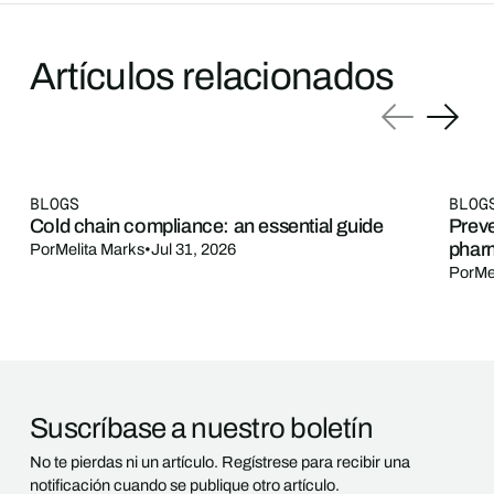
Artículos relacionados
BLOGS
BLOG
Cold chain compliance: an essential guide
Preve
phar
Por
Melita Marks
•
Jul 31, 2026
Por
Me
Suscríbase a nuestro boletín
No te pierdas ni un artículo. Regístrese para recibir una
notificación cuando se publique otro artículo.