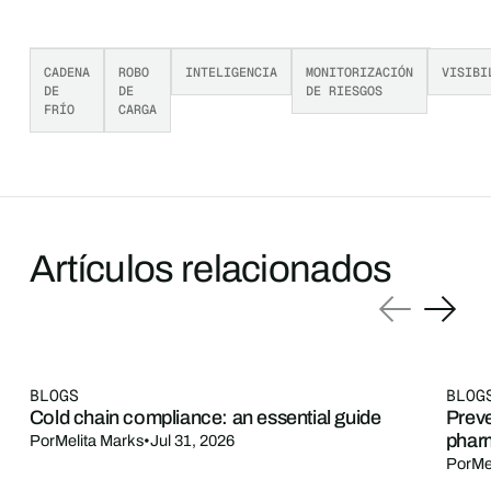
CADENA
ROBO
INTELIGENCIA
MONITORIZACIÓN
VISIBI
DE
DE
DE RIESGOS
FRÍO
CARGA
Artículos relacionados
BLOGS
BLOG
Cold chain compliance: an essential guide
Preve
phar
Por
Melita Marks
•
Jul 31, 2026
Por
Me