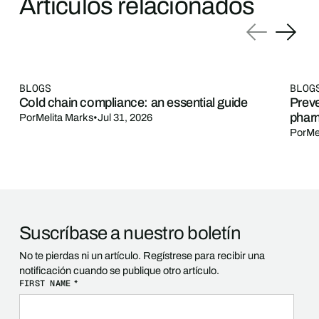
Artículos relacionados
BLOGS
BLOG
Cold chain compliance: an essential guide
Preve
phar
Por
Melita Marks
•
Jul 31, 2026
Por
Me
Suscríbase a nuestro boletín
No te pierdas ni un artículo. Regístrese para recibir una
notificación cuando se publique otro artículo.
FIRST NAME
*